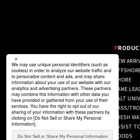
P
RODUC
NEW ARRI
OFFSHOR
SHORE
GAME LEA
SALT UNI
BASS/TR
FRESH WA
ASSIST T
GOODS