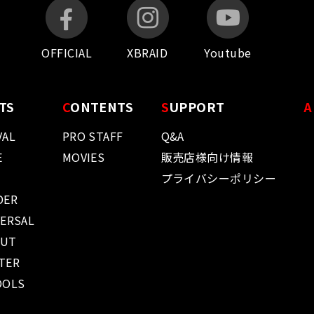
OFFICIAL
XBRAID
Youtube
TS
C
ONTENTS
S
UPPORT
A
VAL
PRO STAFF
Q&A
E
MOVIES
販売店様向け情報
プライバシーポリシー
DER
VERSAL
OUT
TER
OOLS