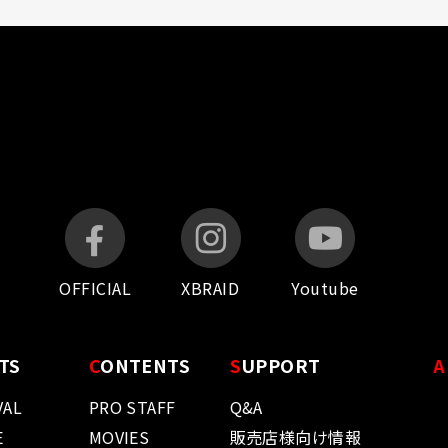
OFFICIAL
XBRAID
Youtube
TS
C
ONTENTS
S
UPPORT
A
VAL
PRO STAFF
Q&A
E
MOVIES
販売店様向け情報