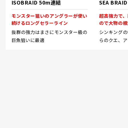
ISOBRAID 50m連結
SEA BRAI
モンスター狙いのアングラーが使い
超高強力で、
続けるロングセラーライン
ので大物の根
ての多くの釣
抜群の強力はまさにモンスター級の
シンキングの
巨魚狙いに最適
らのクエ、ア
は最適。