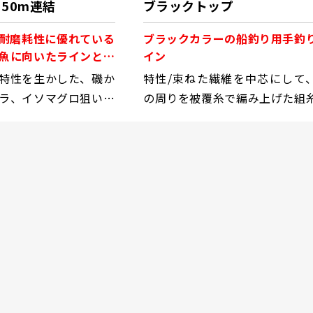
D 50m連結
ブラックトップ
耐磨耗性に優れている
ブラックカラーの船釣り用手釣
魚に向いたラインとし
イン
り人から信頼
特性を生かした、磯か
特性/束ねた繊維を中芯にして
ラ、イソマグロ狙いに
の周りを被覆糸で編み上げた組
造で耐久性・水切れ性能